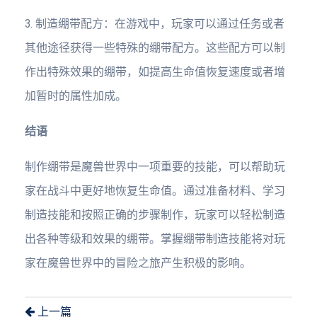
3. 制造绷带配方：在游戏中，玩家可以通过任务或者
其他途径获得一些特殊的绷带配方。这些配方可以制
作出特殊效果的绷带，如提高生命值恢复速度或者增
加暂时的属性加成。
结语
制作绷带是魔兽世界中一项重要的技能，可以帮助玩
家在战斗中更好地恢复生命值。通过准备材料、学习
制造技能和按照正确的步骤制作，玩家可以轻松制造
出各种等级和效果的绷带。掌握绷带制造技能将对玩
家在魔兽世界中的冒险之旅产生积极的影响。
上一篇