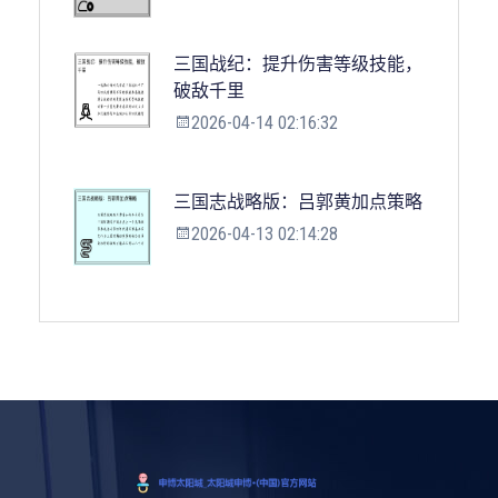
三国战纪：提升伤害等级技能，
破敌千里
2026-04-14 02:16:32
三国志战略版：吕郭黄加点策略
2026-04-13 02:14:28