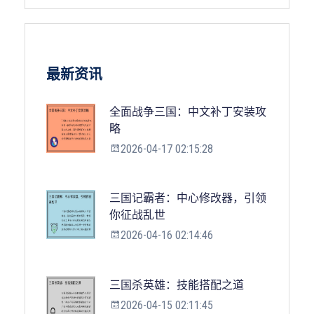
最新资讯
全面战争三国：中文补丁安装攻
略
2026-04-17 02:15:28
三国记霸者：中心修改器，引领
你征战乱世
2026-04-16 02:14:46
三国杀英雄：技能搭配之道
2026-04-15 02:11:45