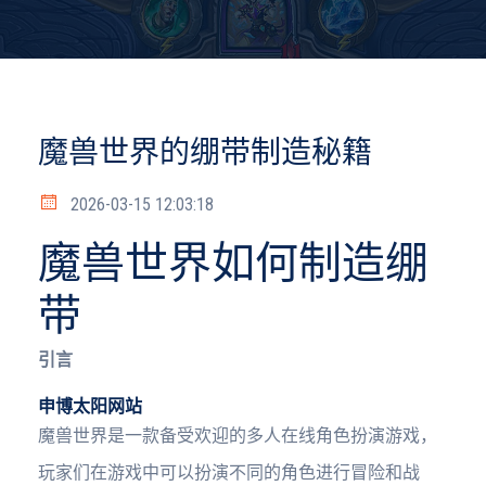
魔兽世界的绷带制造秘籍
2026-03-15 12:03:18
魔兽世界如何制造绷
带
引言
申博太阳网站
魔兽世界是一款备受欢迎的多人在线角色扮演游戏，
玩家们在游戏中可以扮演不同的角色进行冒险和战