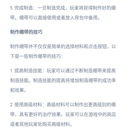
5. 完成制造：一旦制造完成，玩家将获得制作好的绷
带。绷带可以直接使用或者放入背包中备用。
制作绷带的技巧
制作绷带并不仅仅是简单的选择材料和点击按钮，以
下是一些制作绷带的技巧：
1. 提高制造技能：玩家可以通过不断制造绷带来提高
制造技能。制造技能的提高将增加制造绷带的成功率
和效果。
2. 使用高级材料：高级材料可以制作出更高级别的绷
带，具有更好的治疗效果。玩家可以在游戏中的商店
或者其他玩家处购买高级材料。